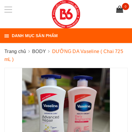
0
DANH MỤC SẢN PHẨM
Trang chủ
BODY
DƯỠNG DA Vaseline ( Chai 725
mL )