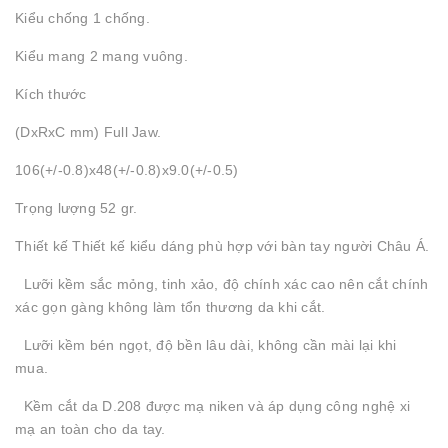
Kiểu chống 1 chống.
Kiểu mang 2 mang vuông.
Kích thước
(DxRxC mm) Full Jaw.
106(+/-0.8)x48(+/-0.8)x9.0(+/-0.5)
Trọng lượng 52 gr.
Thiết kế Thiết kế kiểu dáng phù hợp với bàn tay người Châu Á.
Lưỡi kềm sắc mỏng, tinh xảo, độ chính xác cao nên cắt chính
xác gọn gàng không làm tổn thương da khi cắt.
Lưỡi kềm bén ngọt, độ bền lâu dài, không cần mài lại khi
mua.
Kềm cắt da D.208 được mạ niken và áp dụng công nghệ xi
mạ an toàn cho da tay.