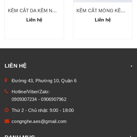
KỀM CẮT DA KỀM NGHĨA D.506
KỀM CẮT MÓNG KỀM NGHĨA M.05X
Liên hệ
Liên hệ
LIÊN HỆ
Đường 43, Phường 10, Quận 6
Hotline/Viber/Zalo:
0909307234
-
0906907962
Thứ 2 - Chủ nhật: 9:00 - 18:00
congnghe.aes@gmail.com