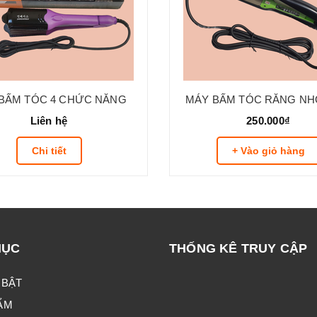
BẤM TÓC 4 CHỨC NĂNG
MÁY BẤM TÓC RĂNG NH
Liên hệ
250.000₫
Chi tiết
+ Vào giỏ hàng
MỤC
THỐNG KÊ TRUY CẬP
 BẬT
ẨM