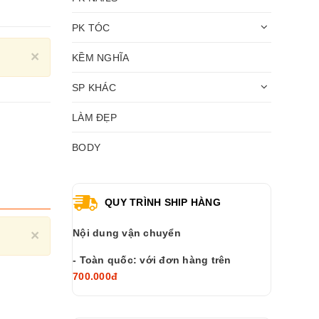
PK TÓC
Close
×
KỀM NGHĨA
SP KHÁC
LÀM ĐẸP
BODY
QUY TRÌNH SHIP HÀNG
Close
×
Nội dung vận chuyển
- Toàn quốc: với đơn hàng trên
700.000đ