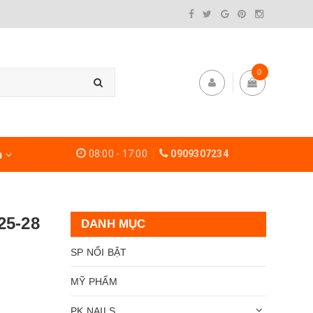
0
h
08:00 - 17:00
0909307234
5-28
DANH MỤC
SP NỔI BẬT
MỸ PHẨM
PK NAILS