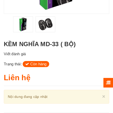
KỀM NGHĨA MD-33 ( BỘ)
Viết đánh giá
Trạng thái:
Còn hàng
Liên hệ
Cl
×
Nội dung đang cập nhật