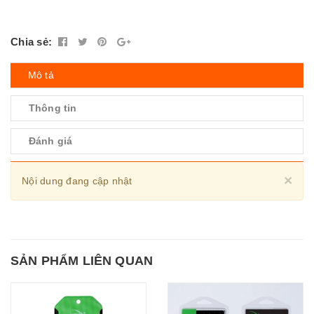
Chia sẻ:
Mô tả
Thông tin
Đánh giá
Cl
×
Nội dung đang cập nhật
SẢN PHẨM LIÊN QUAN