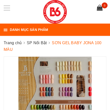
0
DANH MỤC SẢN PHẨM
Trang chủ
SP Nổi Bật
SƠN GEL BABY JONA 100
MÀU