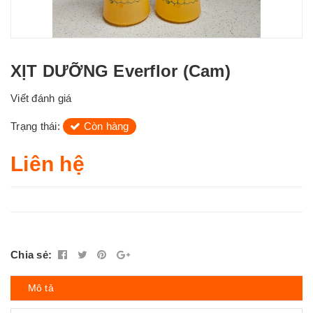
XỊT DƯỠNG Everflor (Cam)
Viết đánh giá
Trạng thái:
Còn hàng
Liên hệ
Chia sẻ:
Mô tả