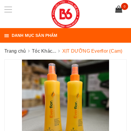
0
DANH MỤC SẢN PHẨM
Trang chủ
Tóc Khác...
XỊT DƯỠNG Everflor (Cam)